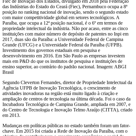
Fiec de Inovação dos Estados, divulgado em 2018 pela Federação
das Indústrias do Estado do Ceará (Fiec), Pernambuco ocupa a 8ª
posição no ranking nacional de inovação, sendo o segundo estado
com maior competitividade global em setores tecnológicos. A
Paraíba, que ocupa a 12ª posição nacional, é o 6º em termos de
propriedade intelectual da indústria. Não por acaso, entre as cinco
instituições com maior número de depósito de patentes no Inpi em
2017, duas são da Paraíba: a Universidade Federal de Campina
Grande (UFCG) e a Universidade Federal da Paraíba (UFPB).
Investimento dos governos estaduais em pesquisa e
desenvolvimento em 2016. Em São Paulo as empresas investem
mais em P&D do que os institutos de pesquisa e instituições de
ensino superior, ao contrário do padrão nacional. Imagem: ABGI
Brasil
Segundo Cleverton Fernandes, diretor de Propriedade Intelectual da
Agência UFPB de Inovação Tecnológica, o crescimento de
atividades inovadoras na região está muito ligado à criação e
ampliação de centros de tecnologia na última década. Foi o caso da
Incubadora Tecnológica de Campina Grande, ampliada em 2007, e
do Centro de Tecnologia e Inovação Telmo Araújo (CITTA), criado
em 2013.
Mudanças em políticas públicas no estado também foram um fator-
chave. Em 2015 foi criada a Rede de Inovação da Paraíba, com o