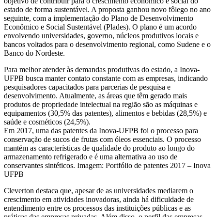
objetivo de contribuir para o crescimento econômico e social do
estado de forma sustentável. A proposta ganhou novo fôlego no ano
seguinte, com a implementação do Plano de Desenvolvimento
Econômico e Social Sustentável (Plades). O plano é um acordo
envolvendo universidades, governo, núcleos produtivos locais e
bancos voltados para o desenvolvimento regional, como Sudene e o
Banco do Nordeste.
Para melhor atender às demandas produtivas do estado, a Inova-
UFPB busca manter contato constante com as empresas, indicando
pesquisadores capacitados para parcerias de pesquisa e
desenvolvimento. Atualmente, as áreas que têm gerado mais
produtos de propriedade intelectual na região são as máquinas e
equipamentos (30,5% das patentes), alimentos e bebidas (28,5%) e
saúde e cosméticos (24,5%).
Em 2017, uma das patentes da Inova-UFPB foi o processo para
conservação de sucos de frutas com óleos essenciais. O processo
mantém as características de qualidade do produto ao longo do
armazenamento refrigerado e é uma alternativa ao uso de
conservantes sintéticos. Imagem: Portfólio de patentes 2017 – Inova
UFPB
Cleverton destaca que, apesar de as universidades mediarem o
crescimento em atividades inovadoras, ainda há dificuldade de
entendimento entre os processos das instituições públicas e as
práticas das empresas privadas. Além disso, o perfil das empresas