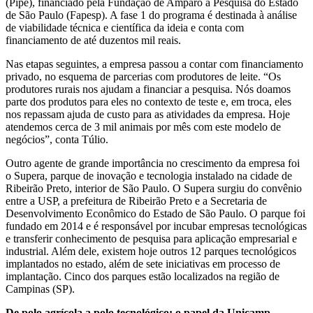
(Pipe), financiado pela Fundação de Amparo à Pesquisa do Estado
de São Paulo (Fapesp). A fase 1 do programa é destinada à análise
de viabilidade técnica e científica da ideia e conta com
financiamento de até duzentos mil reais.
Nas etapas seguintes, a empresa passou a contar com financiamento
privado, no esquema de parcerias com produtores de leite. “Os
produtores rurais nos ajudam a financiar a pesquisa. Nós doamos
parte dos produtos para eles no contexto de teste e, em troca, eles
nos repassam ajuda de custo para as atividades da empresa. Hoje
atendemos cerca de 3 mil animais por mês com este modelo de
negócios”, conta Túlio.
Outro agente de grande importância no crescimento da empresa foi
o Supera, parque de inovação e tecnologia instalado na cidade de
Ribeirão Preto, interior de São Paulo. O Supera surgiu do convênio
entre a USP, a prefeitura de Ribeirão Preto e a Secretaria de
Desenvolvimento Econômico do Estado de São Paulo. O parque foi
fundado em 2014 e é responsável por incubar empresas tecnológicas
e transferir conhecimento de pesquisa para aplicação empresarial e
industrial. Além dele, existem hoje outros 12 parques tecnológicos
implantados no estado, além de sete iniciativas em processo de
implantação. Cinco dos parques estão localizados na região de
Campinas (SP).
De polo agrícola a polo tecnológico: o papel da Unicamp