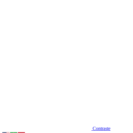
Diminuir fonte
Contraste