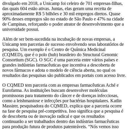
divulgado em 2018, a Unicamp foi celeiro de 701 empresas-filhas,
das quais 604 estão ativas. Juntas, elas geram uma receita de
aproximadamente R$ 5 bilhões e 30 mil empregos diretos. Quase
90% desses empregos são no estado de São Paulo e 47% na cidade
de Campinas, reforçando o poder atrator de desenvolvimento que a
universidade possui.
Além de ser bem-sucedida na incubação de novas empresas, a
Unicamp tem parcerias de sucesso envolvendo seus laboratórios de
pesquisa. Um exemplo é o Centro de Química Medicinal
(CQMED), que é o polo (hub) brasileiro do Structural Genomic
Consortium (SGC). O SGC é uma parceria entre vários países e
grandes indústrias farmacêuticas que incentiva a descoberta de
novos fármacos e adota o modelo de ciência aberta, no qual os
resultados das pesquisas são publicados em portais com acesso livre.
O CQMED tem parceria com as empresas farmacêuticas Aché e
Eurofarma. As instituições buscam desenvolver moléculas
promissoras para tratamento do câncer e de doenças infecciosas,
como a leishmaniose e infecções por bactérias hospitalares. Katlin
Massirer, pesquisadora do CQMED, explica que a parceria ocorre
na fase de pesquisa pré-competitiva. Isso significa que a pesquisa é
de descoberta ou de inovação radical e que os resultados
continuarão a ser trabalhados dentro das indústrias farmacêuticas
para produção futura de produtos patenteáveis. “Nós vemos isso