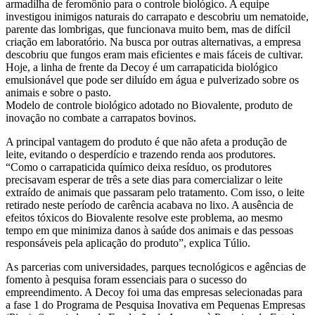
armadilha de feromônio para o controle biológico. A equipe
investigou inimigos naturais do carrapato e descobriu um nematoide,
parente das lombrigas, que funcionava muito bem, mas de difícil
criação em laboratório. Na busca por outras alternativas, a empresa
descobriu que fungos eram mais eficientes e mais fáceis de cultivar.
Hoje, a linha de frente da Decoy é um carrapaticida biológico
emulsionável que pode ser diluído em água e pulverizado sobre os
animais e sobre o pasto.
Modelo de controle biológico adotado no Biovalente, produto de
inovação no combate a carrapatos bovinos.
A principal vantagem do produto é que não afeta a produção de
leite, evitando o desperdício e trazendo renda aos produtores.
“Como o carrapaticida químico deixa resíduo, os produtores
precisavam esperar de três a sete dias para comercializar o leite
extraído de animais que passaram pelo tratamento. Com isso, o leite
retirado neste período de carência acabava no lixo. A ausência de
efeitos tóxicos do Biovalente resolve este problema, ao mesmo
tempo em que minimiza danos à saúde dos animais e das pessoas
responsáveis pela aplicação do produto”, explica Túlio.
As parcerias com universidades, parques tecnológicos e agências de
fomento à pesquisa foram essenciais para o sucesso do
empreendimento. A Decoy foi uma das empresas selecionadas para
a fase 1 do Programa de Pesquisa Inovativa em Pequenas Empresas