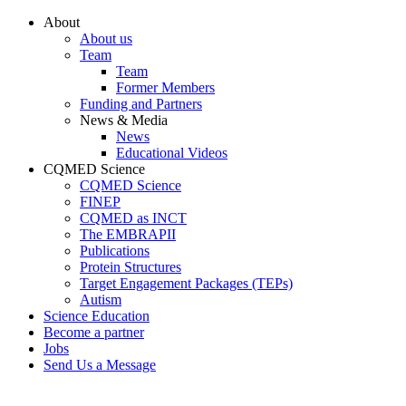
Conteúdo principal
Menu principal
Rodapé
About
About us
Team
Team
Former Members
Funding and Partners
News & Media
News
Educational Videos
CQMED Science
CQMED Science
FINEP
CQMED as INCT
The EMBRAPII
Publications
Protein Structures
Target Engagement Packages (TEPs)
Autism
Science Education
Become a partner
Jobs
Send Us a Message
Aumentar fonte