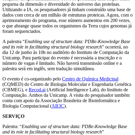
pequena da dimensão e diversidade do universo das proteínas.
Utilizando a IA, os pesquisadores já tinham construído uma base de
dados com cerca de um milhão de estruturas proteicas. Agora, com o
aprimoramento do programa, esse número aumentou em 200 vezes,
o que abrange quase todos os organismos da Terra cujos genomas já
foram sequenciados.
A palestra “
Enabling use of structure data: PDBe-Knowledge Base
and its role in facilitating structural biology research
” ocorrerá, no
dia 12 de junho às 10h no auditório do Instituto de Computação da
Unicamp. Para participar do evento é necessária a inscrição e o
número de vagas é limitado. Não haverá transmissão online e a
palestra será em inglês, sem tradução simultânea.
O evento é co-organizado pelo
Centro de Química Medicinal
(CQMED) do Centro de Biologia Molecular e Engenharia Genética
(CBMEG), e
Recod.ai
(Artificial Intelligence Lab), do Instituto de
Computação. Ambos da Unicamp. A visita do pesquisador também
conta com apoio da Associação Brasileira de Bioinformática e
Biologia Computacional (
AB3C
).
SERVIÇO
Palestra: “
Enabling use of structure data: PDBe-Knowledge Base
and its role in facilitating structural biology research
”