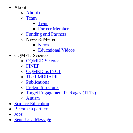
Conteúdo principal
Menu principal
Rodapé
About
About us
Team
Team
Former Members
Funding and Partners
News & Media
News
Educational Videos
CQMED Science
CQMED Science
FINEP
CQMED as INCT
The EMBRAPII
Publications
Protein Structures
Target Engagement Packages (TEPs)
Autism
Science Education
Become a partner
Jobs
Send Us a Message
Aumentar fonte