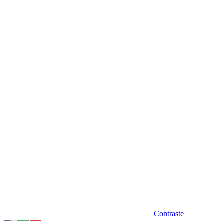
Diminuir fonte
Contraste