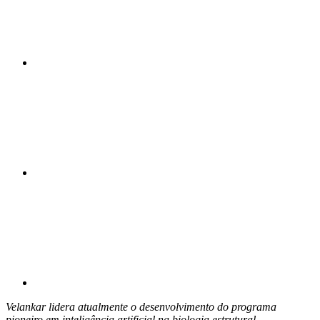
Compartilhar n
Compartilhar p
Velankar lidera atualmente o desenvolvimento do programa
pioneiro em inteligência artificial na biologia estrutural.