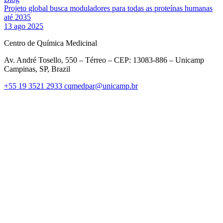
Projeto global busca moduladores para todas as proteínas humanas
até 2035
13 ago 2025
Centro de Química Medicinal
Av. André Tosello, 550 – Térreo – CEP: 13083-886 – Unicamp
Campinas, SP, Brazil
+55 19 3521 2933
cqmedpar@unicamp.br
Link para o Facebook
Link para o Twitter