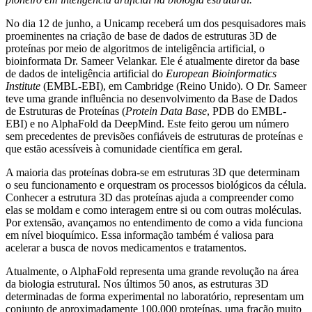
No dia 12 de junho, a Unicamp receberá um dos pesquisadores mais
proeminentes na criação de base de dados de estruturas 3D de
proteínas por meio de algoritmos de inteligência artificial, o
bioinformata Dr. Sameer Velankar. Ele é atualmente diretor da base
de dados de inteligência artificial do
European Bioinformatics
Institute
(EMBL-EBI), em Cambridge (Reino Unido). O Dr. Sameer
teve uma grande influência no desenvolvimento da Base de Dados
de Estruturas de Proteínas (
Protein Data Base
, PDB do EMBL-
EBI) e no AlphaFold da DeepMind. Este feito gerou um número
sem precedentes de previsões confiáveis de estruturas de proteínas e
que estão acessíveis à comunidade científica em geral.
A maioria das proteínas dobra-se em estruturas 3D que determinam
o seu funcionamento e orquestram os processos biológicos da célula.
Conhecer a estrutura 3D das proteínas ajuda a compreender como
elas se moldam e como interagem entre si ou com outras moléculas.
Por extensão, avançamos no entendimento de como a vida funciona
em nível bioquímico. Essa informação também é valiosa para
acelerar a busca de novos medicamentos e tratamentos.
Atualmente, o AlphaFold representa uma grande revolução na área
da biologia estrutural. Nos últimos 50 anos, as estruturas 3D
determinadas de forma experimental no laboratório, representam um
conjunto de aproximadamente 100.000 proteínas, uma fração muito